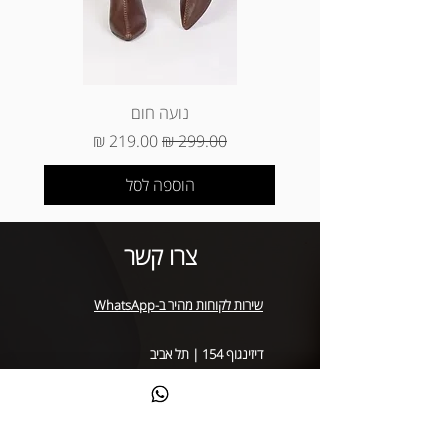
*החזרת מוצרים (ביטול עסקה) ינוקו 5%
מסכום הפריטים שהוחזרו (עמלת ביטול
עסקה של חברות האשראי) * החזרה של
מוצר שנקנה באתר באיסוף עצמי (באתר
הוא עד 3 ימי עסקים מיום קבלת המוצר
נועה חום
בסניף)
מחיר רגיל
מחיר מבצע
הוספה לסל
צרו קשר
שירות לקוחות מהיר ב-WhatsApp
דיזינגוף 154 | תל אביב