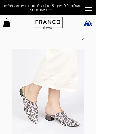
משלוחים לכל הארץ ב-15 ₪ | משלוח חינם ברכישה מעל 299 ₪
| ניתן לשלם גם ב-bit