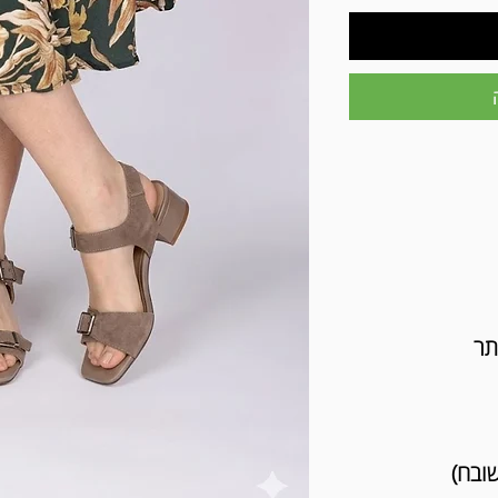
תר
שובח)