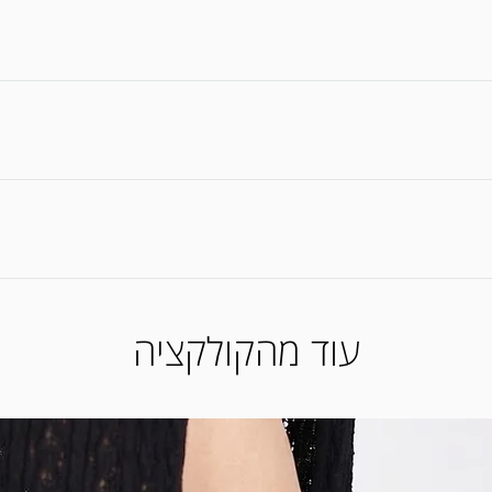
צר בתקופת ומסגרת האחריות * האחריות תחול על עקבים, רפידות, סוליית ור
ים * כל הנעליים עשויות מעור איכותי תוצרת ישראל * במידה ואין לנו את המידה שרכ
לא מרוצה מהמוצר שרכשת? * ניתן לה
את המוצר לאמצעי התשלום ששילמת באתר. *החזרת מוצרים (ביטול
עוד מהקולקציה
מי עסקים מיום קבלת המוצר בסניף)