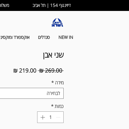
דיזינגוף 154 | תל אביב
משלוחים לכל הארץ ב-
NEW IN
סנדלים
אוקספורד ומוקסיני
שני אבן
מחיר
מחיר
 ‏269.00 ‏₪ 
רגיל
מבצע
מידה
*
לבחירה
כמות
*