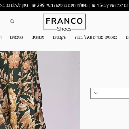
15 ₪ | משלוח חינם ברכישה מעל 299 ₪ | ניתן לשלם גם ב-bit
ם
כפכפים סגורים ונעלי בובה
עקבונים
מגפונים
כפכפים
ה