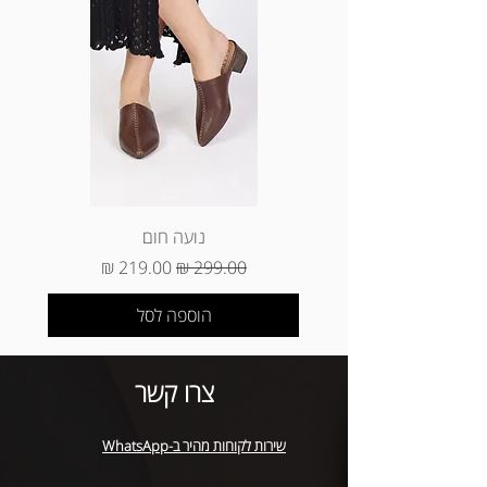
בווטסאפ 0503086992 (נא לרשום את
שמך המלא). * ניתן להחזיר את המוצר
בסניף עצמו ללא עלות. * הזיכוי יתבצע עד
2 ימי עסקים מיום שקיבלנו את המוצר
לאמצעי התשלום ששילמת באתר.
*החזרת מוצרים (ביטול עסקה) ינוקו 5%
מסכום הפריטים שהוחזרו (עמלת ביטול
עסקה של חברות האשראי) * החזרה של
מוצר שנקנה באתר באיסוף עצמי (באתר
הוא עד 3 ימי עסקים מיום קבלת המוצר
נועה חום
בסניף)
מחיר רגיל
מחיר מבצע
הוספה לסל
צרו קשר
שירות לקוחות מהיר ב-WhatsApp