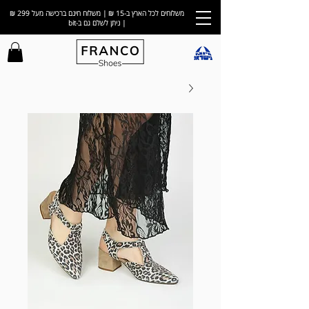
משלוחים לכל הארץ ב-15 ₪ | משלוח חינם ברכישה מעל 299 ₪
| ניתן לשלם גם ב-bit