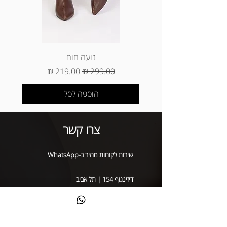
*החזרת מוצרים (ביטול עסקה) ינוקו 5%
מסכום הפריטים שהוחזרו (עמלת ביטול
עסקה של חברות האשראי) * החזרה של
מוצר שנקנה באתר באיסוף עצמי (באתר
הוא עד 3 ימי עסקים מיום קבלת המוצר
נועה חום
בסניף)
מחיר רגיל
מחיר מבצע
הוספה לסל
צרו קשר
שירות לקוחות מהיר ב-WhatsApp
דיזינגוף 154 | תל אביב