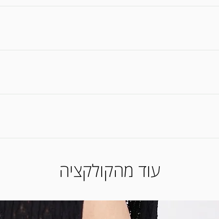
אחריות הינה למשך 3.5 חודשים ממועד הרכישה * בלאי ושחיקה או אי נוחות לאחר השימוש במוצ
צר בתקופת ומסגרת האחריות * האחריות תחול על עקבים, רפידות, סוליית ור
ים * כל הנעליים עשויות מעור איכותי תוצרת ישראל * במידה ואין לנו את המידה שרכ
לא מרוצה מהמוצר שרכשת? * ניתן לה
את המוצר לאמצעי התשלום ששילמת באתר. *החזרת מוצרים (ביטול
עוד מהקולקציה
מי עסקים מיום קבלת המוצר בסניף)