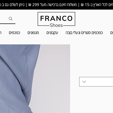
15 ₪ | משלוח חינם ברכישה מעל 299 ₪ | ניתן לשלם גם ב-bit
ם
כפכפים סגורים ונעלי בובה
עקבונים
מגפונים
כפכפים
ה