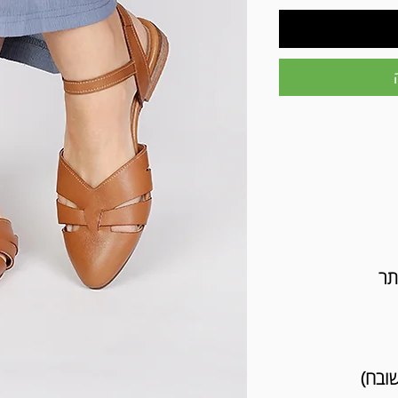
תר
שובח)