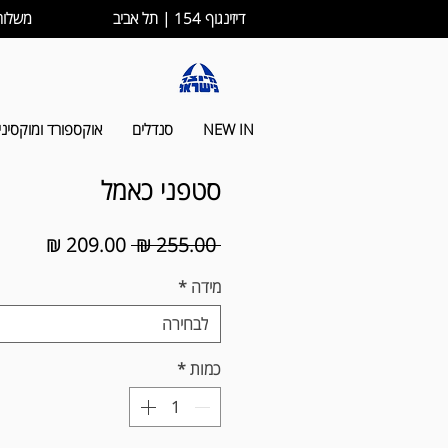
דיזינגוף 154 | תל אביב
משלוחים לכל הארץ ב-
NEW IN
סנדלים
אוקספורד ומוקסיני
סטפני כאמל
מחיר
מחיר
 ‏255.00 ‏₪ 
רגיל
מבצע
מידה
*
לבחירה
כמות
*