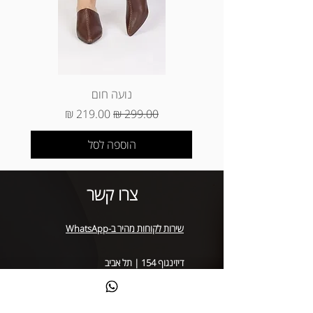
לאמצעי התשלום ששילמת באתר.
*החזרת מוצרים (ביטול עסקה) ינוקו 5%
מסכום הפריטים שהוחזרו (עמלת ביטול
עסקה של חברות האשראי) * החזרה של
מוצר שנקנה באתר באיסוף עצמי (באתר
הוא עד 3 ימי עסקים מיום קבלת המוצר
נועה חום
בסניף)
מחיר רגיל
מחיר מבצע
הוספה לסל
צרו קשר
שירות לקוחות מהיר ב-WhatsApp
דיזינגוף 154 | תל אביב