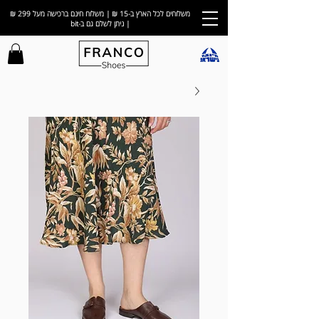
משלוחים לכל הארץ ב-15 ₪ | משלוח חינם ברכישה מעל 299 ₪
| ניתן לשלם גם ב-bit