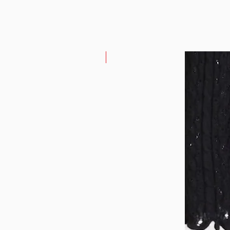
 עסקה) ינוקו 5% מסכום הפריטים שהוחזרו (עמלת ביטול עסקה של חברות האשראי)
Sale