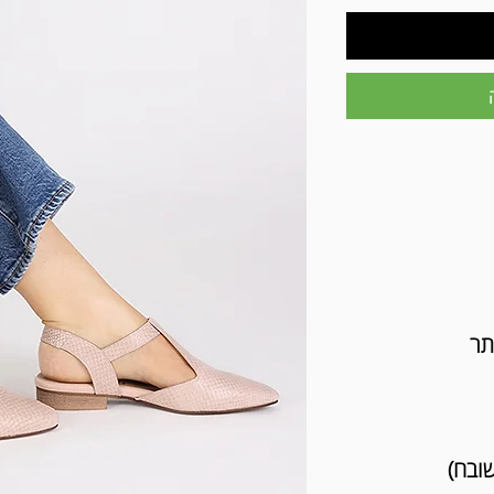
תר
שובח)