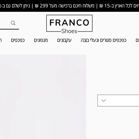
15 ₪ | משלוח חינם ברכישה מעל 299 ₪ | ניתן לשלם גם ב-bit
ם
כפכפים סגורים ונעלי בובה
עקבונים
מגפונים
כפכפים
ה