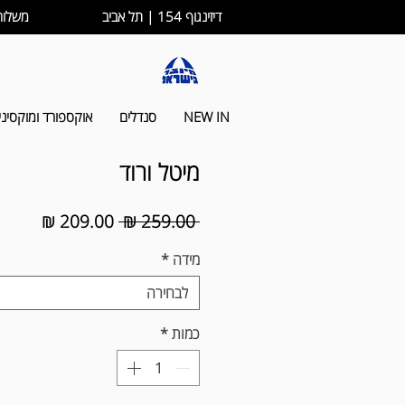
דיזינגוף 154 | תל אביב
משלוחים לכל הארץ ב-
NEW IN
סנדלים
אוקספורד ומוקסיני
מיטל ורוד
מחיר
מחיר
 ‏259.00 ‏₪ 
רגיל
מבצע
מידה
*
לבחירה
כמות
*