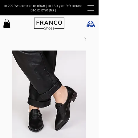
משלוחים לכל הארץ ב-15 ₪ | משלוח חינם ברכישה מעל 299 ₪
| ניתן לשלם גם ב-bit