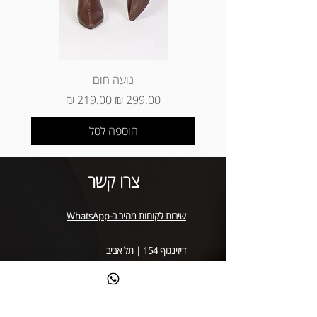
*החזרת מוצרים (ביטול עסקה) ינוקו 5%
מסכום הפריטים שהוחזרו (עמלת ביטול
עסקה של חברות האשראי) * החזרה של
מוצר שנקנה באתר באיסוף עצמי (באתר
הוא עד 3 ימי עסקים מיום קבלת המוצר
נועה חום
בסניף)
מחיר רגיל
מחיר מבצע
הוספה לסל
צרו קשר
שירות לקוחות מהיר ב-WhatsApp
דיזינגוף 154 | תל אביב