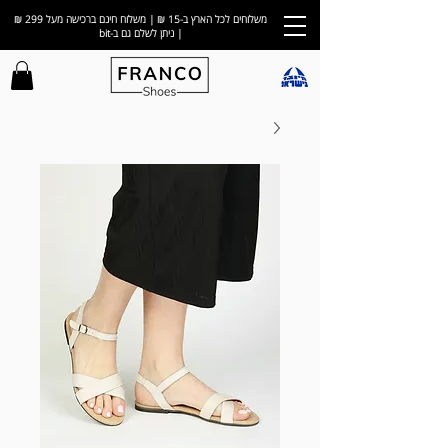
משלוחים לכל הארץ ב-15 ₪ | משלוח חינם ברכישה מעל 299 ₪
| ניתן לשלם גם ב-bit