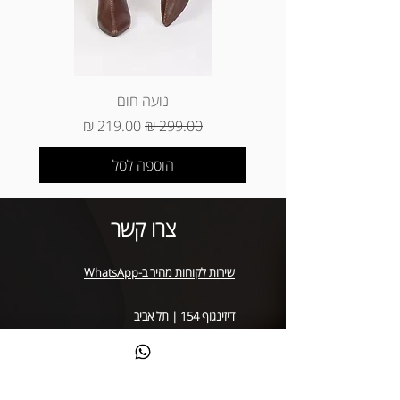
*החזרת מוצרים (ביטול עסקה) ינוקו 5%
מסכום הפריטים שהוחזרו (עמלת ביטול
עסקה של חברות האשראי) * החזרה של
מוצר שנקנה באתר באיסוף עצמי (באתר
הוא עד 3 ימי עסקים מיום קבלת המוצר
נועה חום
בסניף)
מחיר רגיל
מחיר מבצע
הוספה לסל
צרו קשר
שירות לקוחות מהיר ב-WhatsApp
דיזינגוף 154 | תל אביב