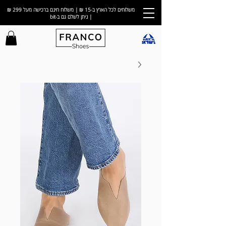
משלוחים לכל הארץ ב-15 ₪ | משלוח חינם ברכישה מעל 299 ₪
| ניתן לשלם גם ב-bit