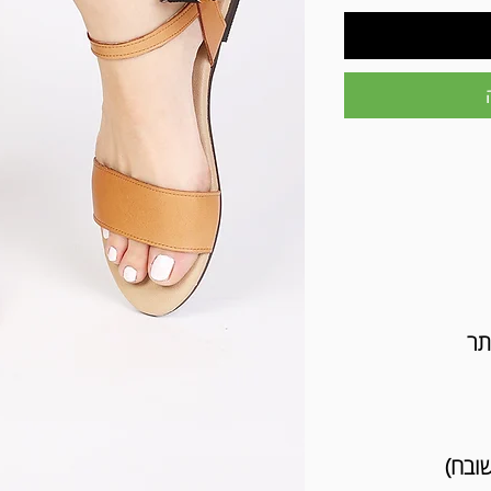
תר
שובח)