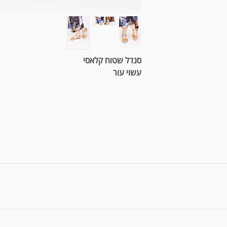
סנדל שטוח קלאסי
עשוי עור
אחריות הינה למשך 3.5 חודשים ממועד הרכישה * בלאי ושחיקה או אי נוחות לאחר השימוש במוצ
צר בתקופת ומסגרת האחריות * האחריות תחול על עקבים, רפידות, סוליית ור