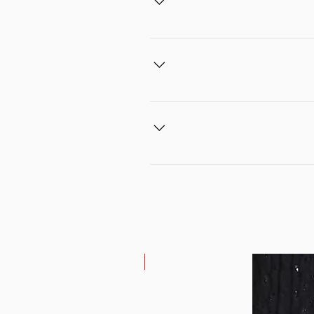
שירות לקוחות עומד לרשותכם בימים א - ה בין השעות 10:30 עד 16:00 בוואטספ 0503086992 באימייל shop@francoshoes.co.il כתובת החנות -
משלוחים חינם מקנייה של 299 ש"ח * משלוח בחינם עד פתח הבית מקנייה של 299 ש"ח ומעלה * משלוח עד 299 ש"ח בעלות של 15 ש"ח * זמן
שת במלאי אז אנחנו מייצרים במיוחד את
* ניתן להחליף את המוצר שרכשת תוך 14 ימים מיום קבלתו אלייך. * ניתן להחליף את המוצר עם שליח שלנו בעלות של 25 ש"ח. * ניתן להחליף את
המוצר בכתובת הסניף (לא צריך לתאם מראש) ללא עלות. * שירות הלקוחות להחלפות בווטסאפ בלבד 0503086992 בימים א עד ה בין השעות 10:30 עד
חזיר את המוצר עד 10 ימים רגילים עם שליח שלנו בעלות של 30 ש"ח בתיאום מראש (תשלום יועבר בביט). * צרי
קשר בווטסאפ 0503086992 (נא לרשום את שמך המלא). * ניתן להחזיר את המוצר בסניף עצמו ללא עלות. * הזיכוי יתבצע עד 2 ימי עסקים מיום שקיבלנו
 עסקה) ינוקו 5% מסכום הפריטים שהוחזרו (עמלת ביטול עסקה של חברות האשראי)
Sale