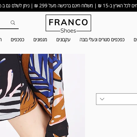
15 ₪ | משלוח חינם ברכישה מעל 299 ₪ | ניתן לשלם גם ב-bit
ם
כפכפים סגורים ונעלי בובה
עקבונים
מגפונים
כפכפים
ה