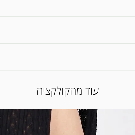
ים * כל הנעליים עשויות מעור איכותי תוצרת ישראל * במידה ואין לנו את המידה שרכ
לא מרוצה מהמוצר שרכשת? * ניתן לה
את המוצר לאמצעי התשלום ששילמת באתר. *החזרת מוצרים (ביטול
עוד מהקולקציה
מי עסקים מיום קבלת המוצר בסניף)