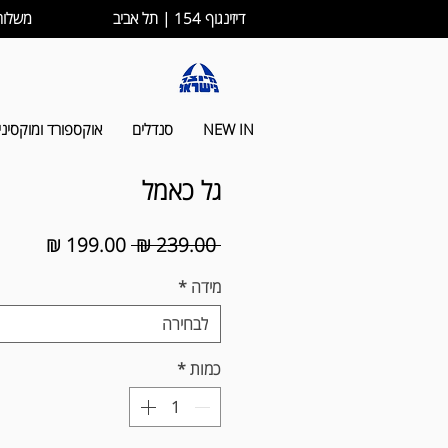
דיזינגוף 154 | תל אביב
משלוחים לכל הארץ ב-
NEW IN
סנדלים
אוקספורד ומוקסיני
גל כאמל
מחיר
מחיר
 ‏239.00 ‏₪ 
רגיל
מבצע
מידה
*
לבחירה
כמות
*