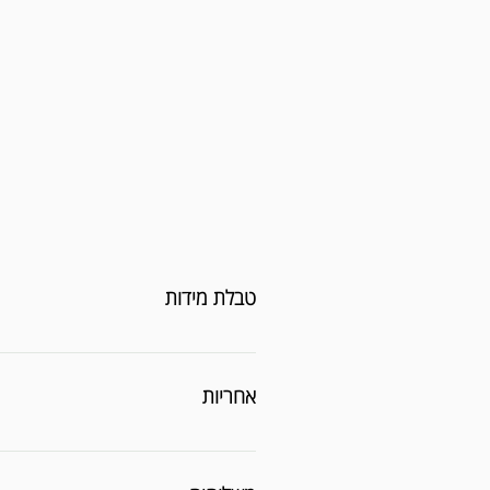
טבלת מידות
אחריות
תקופת ה
פרנקו * פרנקו מתחייבת לבדוק ולתקן מו