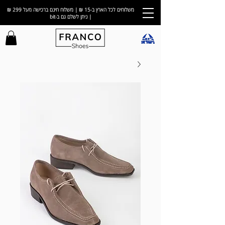
משלוחים לכל הארץ ב-15 ₪ | משלוח חינם ברכישה מעל 299 ₪
| ניתן לשלם גם ב-bit