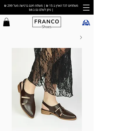
משלוחים לכל הארץ ב-15 ₪ | משלוח חינם ברכישה מעל 299 ₪
| ניתן לשלם גם ב-bit