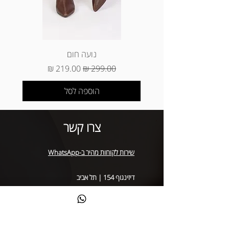
*החזרת מוצרים (ביטול עסקה) ינוקו 5%
מסכום הפריטים שהוחזרו (עמלת ביטול
עסקה של חברות האשראי) * החזרה של
מוצר שנקנה באתר באיסוף עצמי (באתר
הוא עד 3 ימי עסקים מיום קבלת המוצר
נועה חום
בסניף)
מחיר רגיל
מחיר מבצע
הוספה לסל
צרו קשר
שירות לקוחות מהיר ב-WhatsApp
דיזינגוף 154 | תל אביב